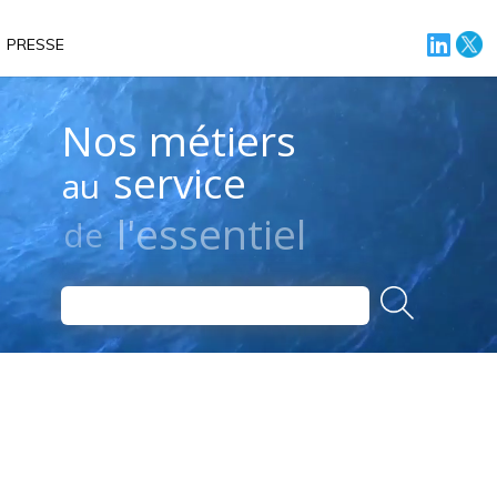
PRESSE
Nos métiers
service
au
l'essentiel
de