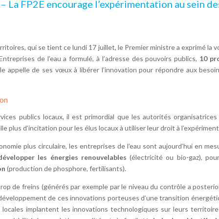
– La FP2E encourage l’expérimentation au sein des 
itoires, qui se tient ce lundi 17 juillet, le Premier ministre a exprimé
 Entreprises de l’eau a formulé, à l’adresse des pouvoirs publics,
10 pr
Elle appelle de ses vœux à libérer l’innovation pour répondre aux besoin
ion
ices publics locaux, il est primordial que les autorités organisatrices
le plus d’incitation pour les élus locaux à utiliser leur droit à l’expérimen
nomie plus circulaire, les entreprises de l’eau sont aujourd’hui en me
développer les énergies renouvelables
(électricité ou bio-gaz), po
on
(production de phosphore, fertilisants).
rop de freins (générés par exemple par le niveau du contrôle a posteriori
 le développement de ces innovations porteuses d’une transition énergéti
 locales implantent les innovations technologiques sur leurs territoir