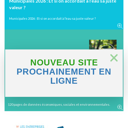
Toutes les éditions
Lecteur
vidéo
NOUVEAU SITE
PROCHAINEMENT EN
LIGNE
« Le droit à l’eau est un droit fondamental. Personne ne doit en
Nos corps, nos villes, nos industries, notre agriculture et nos
en sont tributaires. »
Antonio Guterres, Secrétaire général de l’ONU