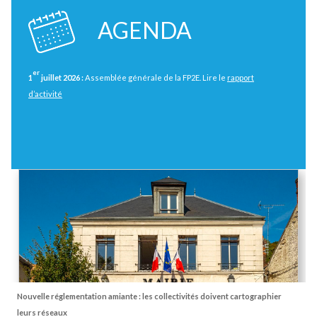
niveau de l’accise sur l’électricité, qui entraînent une modificati
structure du prix acquitté par les entreprises de l’eau.
AGENDA
er
1
juillet 2026 :
Assemblée générale de la FP2E. Lire le
rappor
d’activité