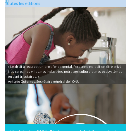
> Télécharger AQUAE n°78
La lettre AQUAE
N°78 – Juillet-août 2023
Dossier
– Face au risque de sécheresse, les services publics d’ea
d’assainissement en première ligne !
3 questions à
: Virginie SCHWARZ, PDG de Météo-France
La campagne d’été du CIEAU
Recevoir AQUAE