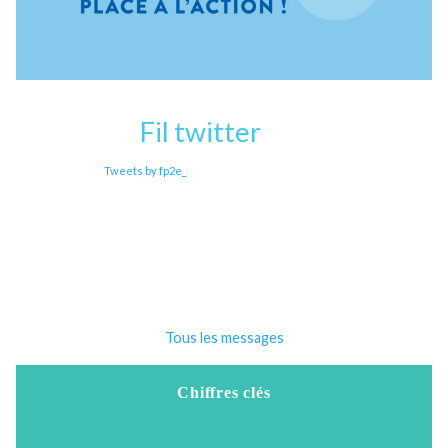
ème
La 8
édition de l’étude BDO / FP2E
« Au défi du change
climatique : les services publics d’eau et d’assainissement e
ligne
»
120 pages de données économiques, sociales et environnement