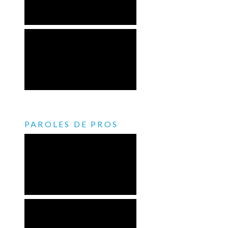
Fil twitter
Tweets by fp2e_
Tous les messages
Chiffres clés